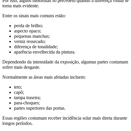
Por isso, alguns motoristas só percebem quando a diferença visual se
torna mais evidente.
Entre os sinais mais comuns estão:
perda de brilho;
aspecto opaco;
pequenas manchas;
verniz ressecado;
diferença de tonalidade;
aparência envelhecida da pintura.
Dependendo da intensidade da exposição, algumas partes costumam
sofrer mais desgaste.
Normalmente as áreas mais afetadas incluem:
teto;
capô;
tampa traseira;
para-choques;
partes superiores das portas.
Essas regiões costumam receber incidência solar mais direta durante
longos períodos.