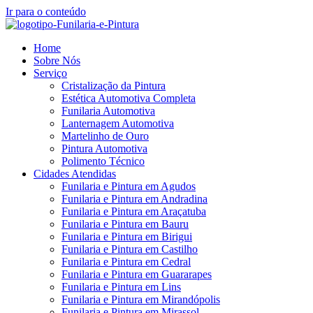
Ir para o conteúdo
Home
Sobre Nós
Serviço
Cristalização da Pintura
Estética Automotiva Completa
Funilaria Automotiva
Lanternagem Automotiva
Martelinho de Ouro
Pintura Automotiva
Polimento Técnico
Cidades Atendidas
Funilaria e Pintura em Agudos
Funilaria e Pintura em Andradina
Funilaria e Pintura em Araçatuba
Funilaria e Pintura em Bauru
Funilaria e Pintura em Birigui
Funilaria e Pintura em Castilho
Funilaria e Pintura em Cedral
Funilaria e Pintura em Guararapes
Funilaria e Pintura em Lins
Funilaria e Pintura em Mirandópolis
Funilaria e Pintura em Mirassol