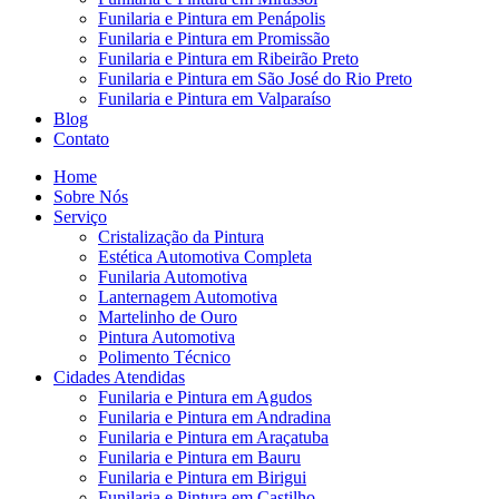
Funilaria e Pintura em Penápolis
Funilaria e Pintura em Promissão
Funilaria e Pintura em Ribeirão Preto
Funilaria e Pintura em São José do Rio Preto
Funilaria e Pintura em Valparaíso
Blog
Contato
Home
Sobre Nós
Serviço
Cristalização da Pintura
Estética Automotiva Completa
Funilaria Automotiva
Lanternagem Automotiva
Martelinho de Ouro
Pintura Automotiva
Polimento Técnico
Cidades Atendidas
Funilaria e Pintura em Agudos
Funilaria e Pintura em Andradina
Funilaria e Pintura em Araçatuba
Funilaria e Pintura em Bauru
Funilaria e Pintura em Birigui
Funilaria e Pintura em Castilho